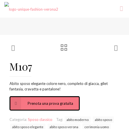
M107
Abito sposo elegante colore nero, completo di giacca, gilet
fantasia, cravatta e pantalone!
Prenota una prova gratuita
Categoria:
Sposo classico
Tag:
abito moderno
abito sposo
abito sposo elegante
abito sposo verona
cerimonia uomo