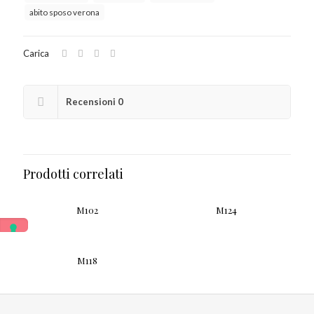
abito sposo verona
Carica
Recensioni
0
Prodotti correlati
M102
M124
M118