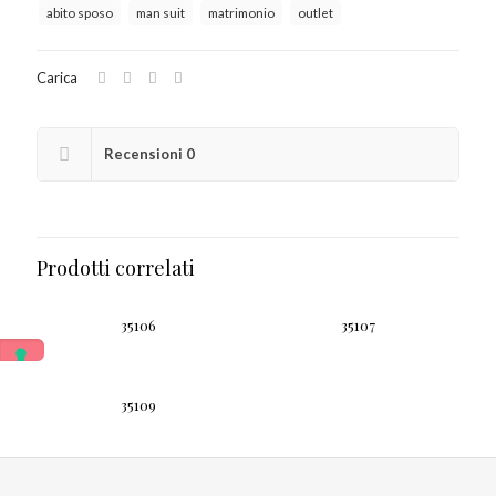
abito sposo
man suit
matrimonio
outlet
Carica
Recensioni
0
Prodotti correlati
35106
35107
35109