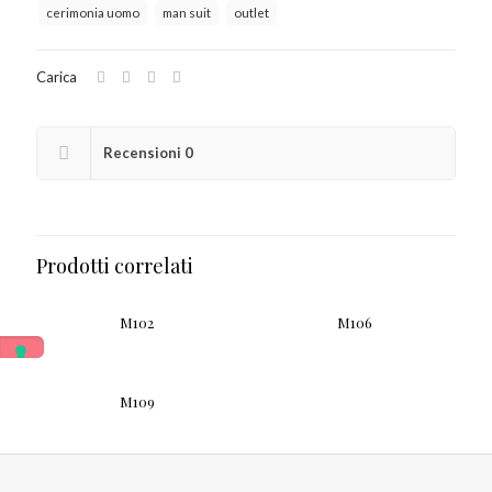
cerimonia uomo
man suit
outlet
Carica
Recensioni
0
Prodotti correlati
M102
M106
M109