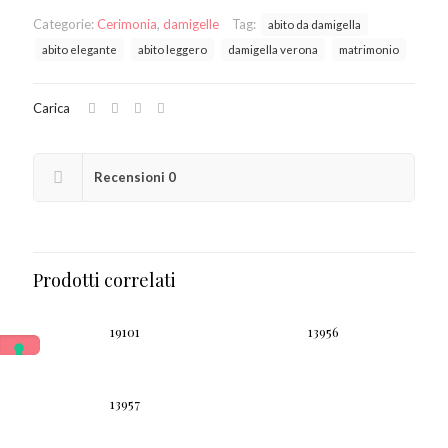
Categorie:
Cerimonia
,
damigelle
Tag:
abito da damigella
abito elegante
abito leggero
damigella verona
matrimonio
Carica
Recensioni
0
Prodotti correlati
19101
13956
13957