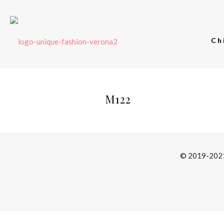
Ch
M122
© 2019-2021 