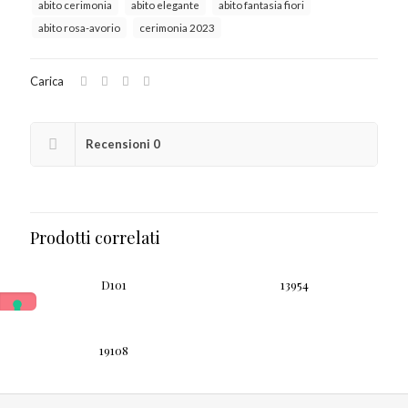
abito cerimonia
abito elegante
abito fantasia fiori
abito rosa-avorio
cerimonia 2023
Carica
Recensioni
0
Prodotti correlati
D101
13954
19108