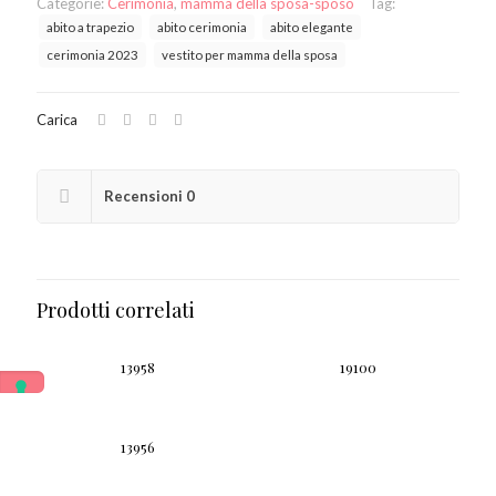
Categorie:
Cerimonia
,
mamma della sposa-sposo
Tag:
abito a trapezio
abito cerimonia
abito elegante
cerimonia 2023
vestito per mamma della sposa
Carica
Recensioni
0
Prodotti correlati
13958
19100
13956