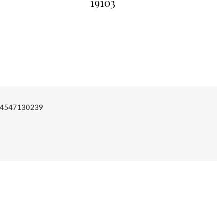
19103
: 04547130239