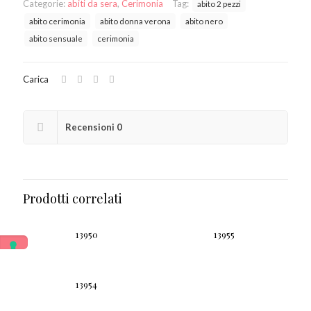
Categorie:
abiti da sera
,
Cerimonia
Tag:
abito 2 pezzi
abito cerimonia
abito donna verona
abito nero
abito sensuale
cerimonia
Carica
Recensioni
0
Prodotti correlati
13950
13955
13954