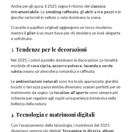
Anche per gli sposi, il 2025 segna il ritorno del
classico
intramontabile
. Lo
smoking raffinato
, gli
abiti a tre pezzi
e le
giacche sartoriali in velluto o seta dominano la scena.
Cravatte e papillon originali aggiungono un tocco moderno,
mentre il
gilet
è un must-have per chi desidera un look elegante
e sofisticato.
3.
Tendenze per le decorazioni
Nel 2025, i colori pastello dominano le decorazioni. Le tonalità
morbide di
rosa cipria, azzurro polvere, lavanda e verde
salvia
creano un’atmosfera romantica e raffinata.
Le
ambientazioni naturali
sono tra le più apprezzate: giardini,
boschi o terrazze panoramiche diventano scenari perfetti per un
matrimonio da sogno. Le
location all’aperto
sono sempre più
richieste per regalare agli ospiti un’esperienza immersiva nella
bellezza della natura.
4.
Tecnologia e matrimoni digitali
Con l’avanzamento della tecnologia, i matrimoni del 2025
diventano sempre più digitali.
Streaming in diretta
,
album