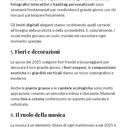
fotografici interattivi
e
hashtag personalizzati
sono
strumenti fondamentali per condividere il grande giorno con chi
non può partecipare fisicamente.
Gli
inviti digitali
eleganti stanno sostituendo quelli cartacei,
all’insegna della praticità e della sostenibilità. E, naturalmente, i
social media giocano un ruolo cruciale nel raccontare ogni
momento speciale.
5.
Fiori e decorazioni
Le spose del 2025 scelgono fiori freschi e lussureggianti per
decorare il loro grande giorno. I
fiori sospesi
, le
composizioni
esotiche
e i
giardini verticali
danno un tocco scenografico e
moderno.
Anche le
piante grasse
e le
candele ecologiche
sono molto
apprezzate, creando un’atmosfera intima e rilassante. Materiali
come
lino e cotone
conferiscono un aspetto più naturale e
sofisticato.
6.
Il ruolo della musica
La musica è un elemento chiave di ogni matrimonio e nel 2025 è