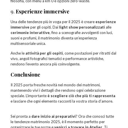
filosofia, con menu a km 0 e opzioni zero-waste.
9.
Esperienze immersive
Una delle tendenze più in voga per il 2025 è creare
esperienze
immersive
per gli ospiti. Dai
light show personalizzati
alle
cerimonie interattive
, fino a scenografie avvolgenti con luci,
suoni e profumi, il matrimonio diventa un’esperienza
multisensoriale unica.
Anche le
attività per gli ospiti
, come postazioni per ritratti dal
vivo, angoli fotografici tematici e performance artistiche,
rendono l’evento ancora più coinvolgente.
Conclusione
Il 2025 porta fresche novità nel mondo dei matrimoni,
mantenendo vivi i dettagli che rendono ogni celebrazione
speciale. L’importante
è scegliere ciò che più ti rappresenta
e lasciare che ogni elemento racconti la vostra storia d’amore.
Sei pronta a
dare inizio ai preparativi
? Ora che conosci tutte
le tendenze matrimonio 2025, è il momento perfetto per
organizzare le tue nozze e
venirci a trovare in Atelier
. Ti