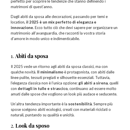
perfetto per scoprire le tendenze che stanno definendo i
matrimoni di quest’anno.
Dagli abiti da sposa alle decorazioni, passando per temi e
location,
il 2025 è un mix perfetto di eleganza e
innovazione
. Ecco tutto ciò che devi sapere per organizzare un
matrimonio all’avanguardia, che racconti la vostra storia
d’amore in modo unico e indimenticabile.
1.
Abiti da sposa
Il 2025 vede un ritorno agli abiti da sposa classici, ma con
qualche novità.
Il minimalismo
è protagonista, con abiti dalle
linee pulite, tessuti pregiati e silhouette essenziali. Tuttavia,
l’eleganza classica non è l’unica opzione:
gli abiti a sirena
, quelli
con
dettagli in tulle e strascico
, continuano ad essere molto
amati dalle spose che vogliono un look più audace e seducente.
Un’altra tendenza importante è la
sostenibilità
. Sempre più
spose scelgono abiti ecologici, creati con materiali riciclati o
naturali, puntando su qualità e unicità.
2.
Look da sposo