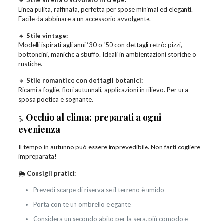
🔸
Stile sirena o scivolato in crepe:
Linea pulita, raffinata, perfetta per spose minimal ed eleganti.
Facile da abbinare a un accessorio avvolgente.
🔸
Stile vintage:
Modelli ispirati agli anni ‘30 o ‘50 con dettagli retrò: pizzi,
bottoncini, maniche a sbuffo. Ideali in ambientazioni storiche o
rustiche.
🔸
Stile romantico con dettagli botanici:
Ricami a foglie, fiori autunnali, applicazioni in rilievo. Per una
sposa poetica e sognante.
5.
Occhio al clima: preparati a ogni
evenienza
Il tempo in autunno può essere imprevedibile. Non farti cogliere
impreparata!
🌦️
Consigli pratici:
Prevedi scarpe di riserva se il terreno è umido
Porta con te un ombrello elegante
Considera un secondo abito per la sera, più comodo e