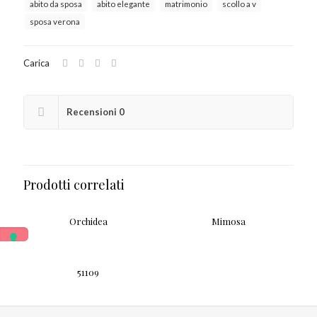
abito da sposa
abito elegante
matrimonio
scollo a v
sposa verona
Carica
Recensioni
0
Prodotti correlati
Orchidea
Mimosa
51109