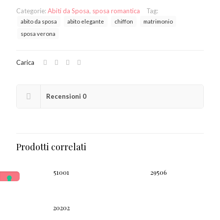
Categorie:
Abiti da Sposa
,
sposa romantica
Tag:
abito da sposa
abito elegante
chiffon
matrimonio
sposa verona
Carica
Recensioni
0
Prodotti correlati
51001
29506
20202