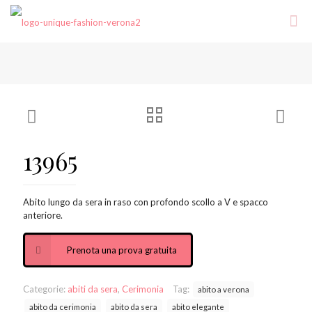
13965
Abito lungo da sera in raso con profondo scollo a V e spacco
anteriore.
Prenota una prova gratuita
Categorie:
abiti da sera
,
Cerimonia
Tag:
abito a verona
abito da cerimonia
abito da sera
abito elegante