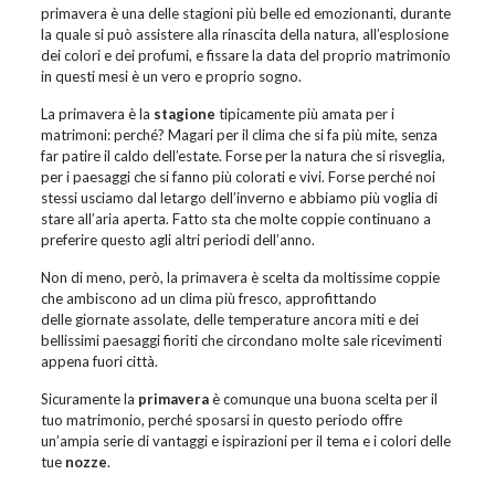
primavera è una delle stagioni più belle ed emozionanti, durante
la quale si può assistere alla rinascita della natura, all’esplosione
dei colori e dei profumi, e fissare la data del proprio matrimonio
in questi mesi è un vero e proprio sogno.
La primavera è la
stagione
tipicamente più amata per i
matrimoni: perché? Magari per il clima che si fa più mite, senza
far patire il caldo dell’estate. Forse per la natura che si risveglia,
per i paesaggi che si fanno più colorati e vivi. Forse perché noi
stessi usciamo dal letargo dell’inverno e abbiamo più voglia di
stare all’aria aperta. Fatto sta che molte coppie continuano a
preferire questo agli altri periodi dell’anno.
Non di meno, però, la primavera è scelta da moltissime coppie
che ambiscono ad un clima più fresco, approfittando
delle giornate assolate, delle temperature ancora miti e dei
bellissimi paesaggi fioriti che circondano molte sale ricevimenti
appena fuori città.
Sicuramente la
primavera
è comunque una buona scelta per il
tuo matrimonio, perché sposarsi in questo periodo offre
un’ampia serie di vantaggi e ispirazioni per il tema e i colori delle
tue
nozze
.