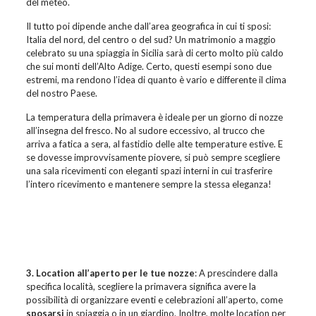
del meteo.
Il tutto poi dipende anche dall’area geografica
in cui ti sposi:
Italia del nord, del centro o del sud? Un matrimonio a maggio
celebrato su una spiaggia in Sicilia sarà di certo molto più caldo
che sui monti dell’Alto Adige. Certo, questi esempi sono due
estremi, ma rendono l’idea di quanto è vario e differente il clima
del nostro Paese.
La temperatura della primavera è ideale per un giorno di nozze
all’insegna del fresco. No al sudore eccessivo, al trucco che
arriva a fatica a sera, al fastidio delle alte temperature estive. E
se dovesse improvvisamente piovere, si può sempre
scegliere
una sala ricevimenti con eleganti spazi interni in cui trasferire
l’intero ricevimento e mantenere sempre la stessa eleganza!
3.
Location all’aperto per le tue nozze
: A prescindere dalla
specifica località, scegliere la primavera significa avere la
possibilità di organizzare eventi e celebrazioni all’aperto, come
sposarsi
in spiaggia o in un giardino. Inoltre, molte location per