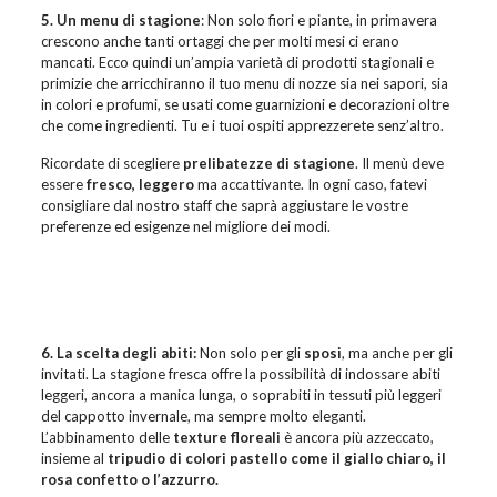
5. Un menu di stagione
: Non solo fiori e piante, in primavera
crescono anche tanti ortaggi che per molti mesi ci erano
mancati. Ecco quindi un’ampia varietà di prodotti stagionali e
primizie che arricchiranno il tuo menu di nozze sia nei sapori, sia
in colori e profumi, se usati come guarnizioni e decorazioni oltre
che come ingredienti. Tu e i tuoi ospiti apprezzerete senz’altro.
Ricordate di scegliere
prelibatezze di stagione
. Il menù deve
essere
fresco, leggero
ma accattivante. In ogni caso, fatevi
consigliare dal nostro staff che saprà aggiustare le vostre
preferenze ed esigenze nel migliore dei modi.
6. La scelta degli abiti:
Non solo per gli
sposi
, ma anche per gli
invitati. La stagione fresca offre la possibilità di indossare abiti
leggeri, ancora a manica lunga, o soprabiti in tessuti più leggeri
del cappotto invernale, ma sempre molto eleganti.
L’abbinamento delle
texture floreali
è ancora più azzeccato,
insieme al
tripudio di colori pastello come il giallo chiaro, il
rosa confetto o l’azzurro.