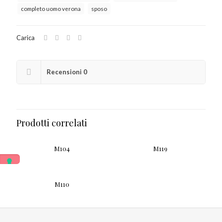
completo uomo verona
sposo
Carica
Recensioni
0
Prodotti correlati
M104
M119
M110