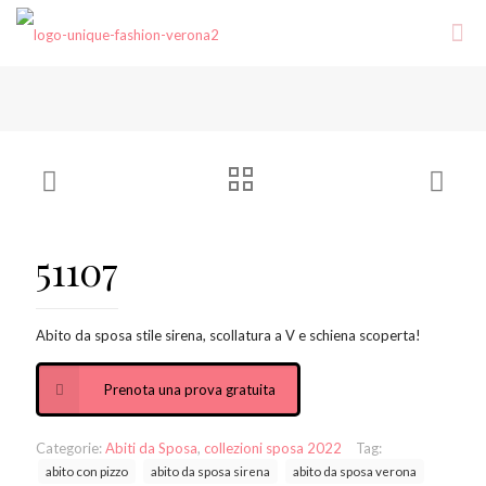
51107
Abito da sposa stile sirena, scollatura a V e schiena scoperta!
Prenota una prova gratuita
Categorie:
Abiti da Sposa
,
collezioni sposa 2022
Tag:
abito con pizzo
abito da sposa sirena
abito da sposa verona