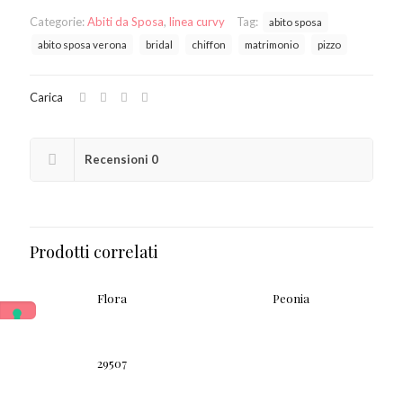
Categorie:
Abiti da Sposa
,
linea curvy
Tag:
abito sposa
abito sposa verona
bridal
chiffon
matrimonio
pizzo
Carica
Recensioni
0
Prodotti correlati
Flora
Peonia
29507