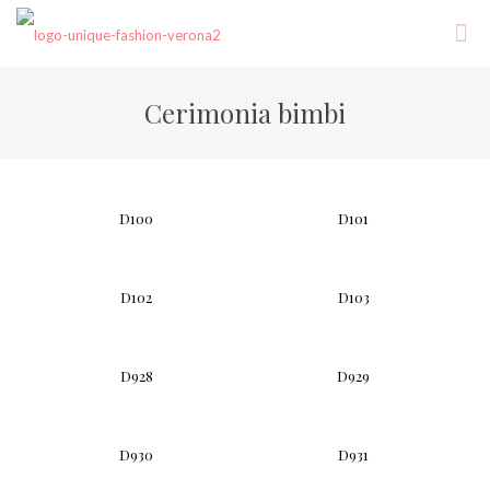
Cerimonia bimbi
D100
D101
D102
D103
D928
D929
D930
D931