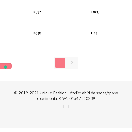
D932
D933
D935
D936
1
2
© 2019-2021 Unique-Fashion - Atelier abiti da sposa/sposo
e cerimonia. P.IVA: 04547130239