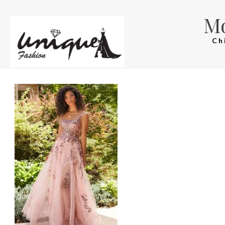
Mo
Ch