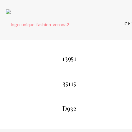
Ch
13951
35115
D932